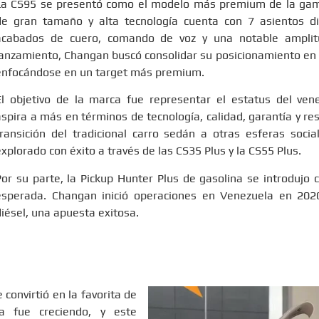
La CS95 se presentó como el modelo más premium de la ga
de gran tamaño y alta tecnología cuenta con 7 asientos dis
acabados de cuero, comando de voz y una notable amplitu
lanzamiento, Changan buscó consolidar su posicionamiento en
enfocándose en un target más premium.
El objetivo de la marca fue representar el estatus del ve
aspira a más en términos de tecnología, calidad, garantía y res
transición del tradicional carro sedán a otras esferas soci
explorado con éxito a través de las CS35 Plus y la CS55 Plus.
Por su parte, la Pickup Hunter Plus de gasolina se introdujo
esperada. Changan inició operaciones en Venezuela en 202
diésel, una apuesta exitosa.
 convirtió en la favorita de
 fue creciendo, y este