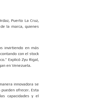
Ordaz, Puerto La Cruz,
s de la marca, quienes
s invirtiendo en más
 contando con el stock
o.” Explicó Zyu Rigal,
gan en Venezuela.
 manera innovadora se
s pueden ofrecer. Esta
 las capacidades y el