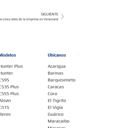
SIGUIENTE
los cinco años de la empresa en Venezuela
Modelos
Ubícanos
Hunter Plus
Acarigua
Hunter
Barinas
CS95
Barquisimeto
CS35 Plus
Caracas
CS55 Plus
Coro
Alsvin
El Tigrito
CS15
El Vigía
Benni
Guárico
Maracaibo
Maracay