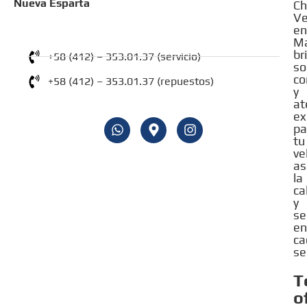
Nueva Esparta
Ch
Ve
en
Ma
br
+58 (412) – 353.01.37 (servicio)​
so
co
+58 (412) – 353.01.37 (repuestos)​
y
at
ex
pa
tu
ve
as
la
ca
y
se
en
ca
se
T
o