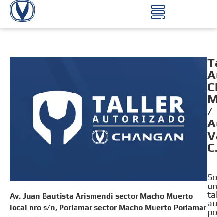
T
A
C
M
/
A
V
C
S
un
ta
Av. Juan Bautista Arismendi sector Macho Muerto
au
local nro s/n, Porlamar sector Macho Muerto Porlamar
po